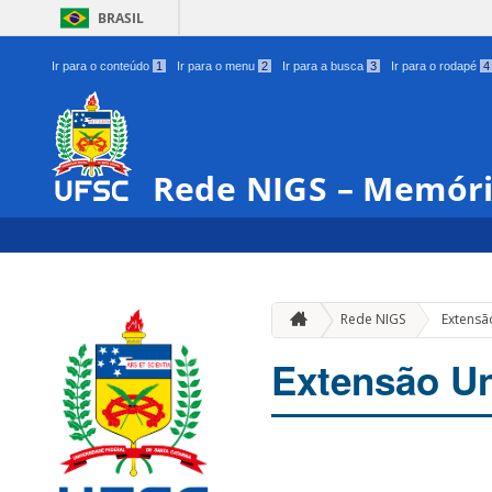
BRASIL
Ir para o conteúdo
1
Ir para o menu
2
Ir para a busca
3
Ir para o rodapé
4
Rede NIGS – Memór
Rede NIGS
Extensão
Extensão Un