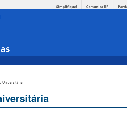
Simplifique!
Comunica BR
Parti
ias
 Universitária
iversitária