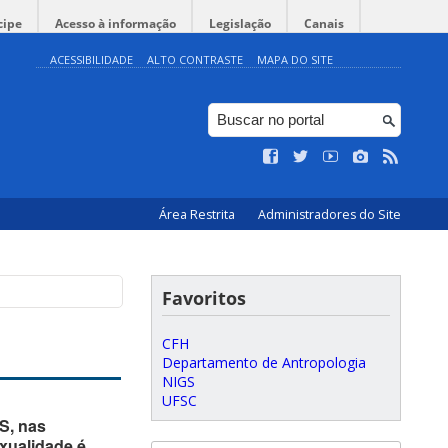
cipe
Acesso à informação
Legislação
Canais
ACESSIBILIDADE
ALTO CONTRASTE
MAPA DO SITE
Área Restrita
Administradores do Site
Favoritos
CFH
Departamento de Antropologia
NIGS
UFSC
S, nas
xualidade é