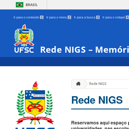
BRASIL
Ir para o conteúdo
1
Ir para o menu
2
Ir para a busca
3
Ir para o rodapé
4
Rede NIGS – Memór
Rede NIGS
Rede NIGS
Reservamos aqui espaço p
universidades, nas escol