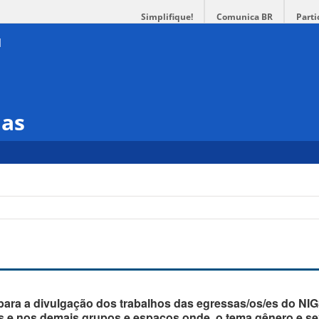
Simplifique!
Comunica BR
Parti
ias
ara a divulgação dos trabalhos das egressas/os/es do NIG
as e nos demais grupos e espaços onde o tema gênero e se